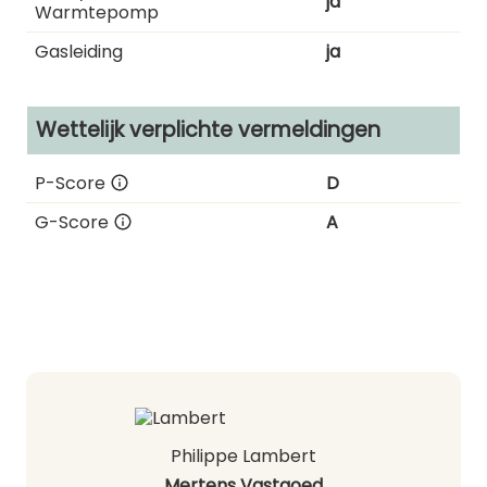
ja
Warmtepomp
Gasleiding
ja
Wettelijk verplichte vermeldingen
P-Score
D
G-Score
A
Philippe Lambert
Mertens Vastgoed