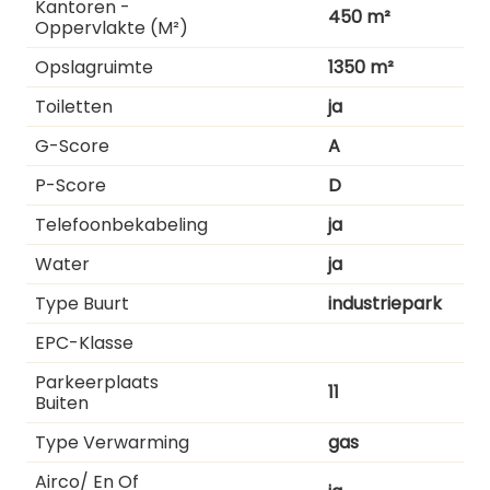
Kantoren -
450 m²
Oppervlakte (m²)
Opslagruimte
1350 m²
Toiletten
ja
G-Score
A
P-Score
D
Telefoonbekabeling
ja
Water
ja
Type Buurt
industriepark
EPC-Klasse
Parkeerplaats
11
Buiten
Type Verwarming
gas
Airco/ En Of