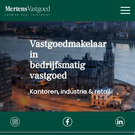
Vastgoed­makelaar
in
bedrijfsmatig
vastgoed
Kantoren, industrie & retail