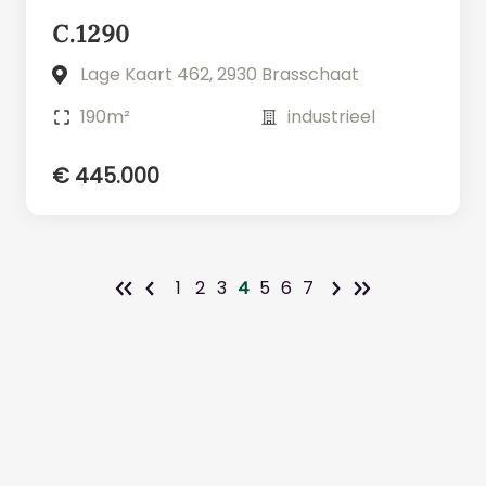
C.1290
Lage Kaart 462, 2930 Brasschaat
190m²
industrieel
€ 445.000
1
2
3
4
5
6
7