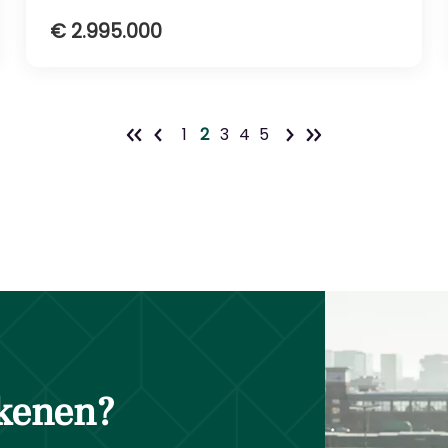
€ 2.995.000
1
2
3
4
5
ekenen?